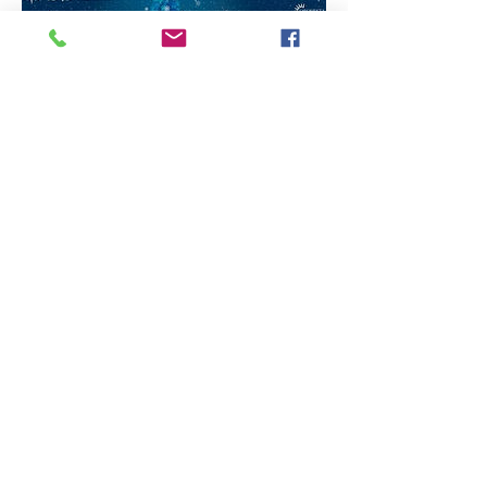
EL CASCANUECES
TEMPORADA DE BALLET
​20 al 28 de diciembre
Auditorio Nacional del Sodre, Dra. Adela
Reta
Producción: Ballet Nacional del Sodre
VER PROGRAMA