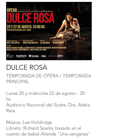
DULCE ROSA
TEMPORADA DE ÓPERA
​ / TEMPORADA
PRINCIPAL
Lunes 20 y miércoles 22 de agosto - 20
hs.
Auditorio Nacional del Sodre, Dra. Adela
Reta
Música: Lee Holdridge
Libreto: Richard Sparks, basado en el
cuento de Isabel Allende "Una venganza"