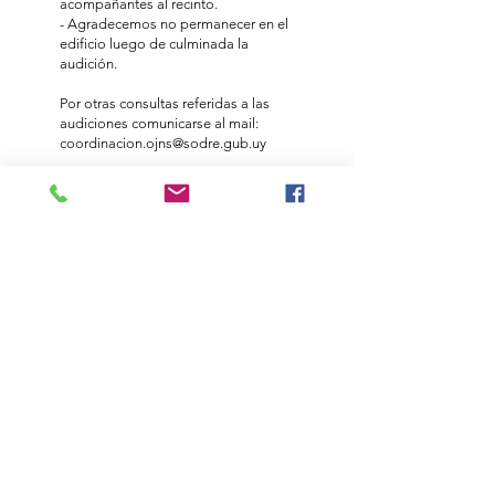
acompañantes al recinto.
- Agradecemos no permanecer en el
edificio luego de culminada la
audición.
Por otras consultas referidas a las
audiciones comunicarse al mail:
coordinacion.ojns@sodre.gub.uy
CRONOGRAMA 2025
© 2021
Orquesta Juvenil del Sodre
Nuestros
socios